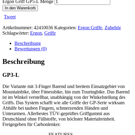
Ergon Griff GP5-L Menge
In den Warenkorb
Tweet
Artikelnummer:
42410036
Kategorien:
Ergon Griffe
,
Zubehör
Schlagwörter:
Ergon
,
Griffe
Beschreibung
Bewertungen (0)
Beschreibung
GP3-L
Die Variante mit 3-Finger Barend und breitem Einsatzgebiet von
Mountainbike, über Fitnessbike, hin zum Touringbike. Das Barend
ist im Winkel verstellbar, unabhängig von der Winkelstellung des
Griffs. Das System schafft wie alle Griffe der GP-Serie wirksam
Abhilfe bei tauben Fingern, schmerzenden Händen und
Unterarmen. Allerbestes TÜV-geprüftes Griffgummi aus
Deutschland ohne Füllstoffe, von höchster Materialreinheit.
Freigegeben für Carbonlenker.
FEATURES