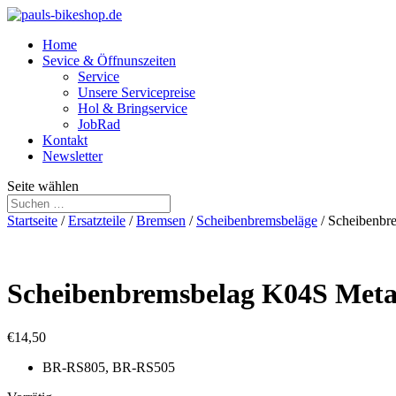
Home
Sevice & Öffnunszeiten
Service
Unsere Servicepreise
Hol & Bringservice
JobRad
Kontakt
Newsletter
Seite wählen
Startseite
/
Ersatzteile
/
Bremsen
/
Scheibenbremsbeläge
/ Scheibenbr
Scheibenbremsbelag K04S Meta
€
14,50
BR-RS805, BR-RS505