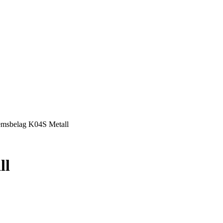
emsbelag K04S Metall
ll